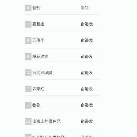
音韵
未知
6
喜相逢
俞逊发
7
五供羊
俞逊发
8
桃花过渡
俞逊发
9
台北迎城隍
俞逊发
10
四季红
俞逊发
11
收割
俞逊发
12
山顶上的黑狗兄
俞逊发
13