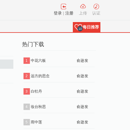
登录
|
注册
上传
认证
每日推荐
10
热门下载
中花六板
俞逊发
1
远方的思念
俞逊发
2
白牡丹
俞逊发
3
妆台秋思
俞逊发
4
雨中莲
俞逊发
5