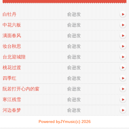
白牡丹
俞逊发
中花六板
俞逊发
满面春风
俞逊发
妆台秋思
俞逊发
台北迎城隍
俞逊发
桃花过渡
俞逊发
四季红
俞逊发
阮若打开心内的窗
俞逊发
寒江残雪
俞逊发
河边春梦
俞逊发
Powered byJYmusic(c) 2026