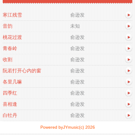
寒江残雪
俞逊发
音韵
未知
桃花过渡
俞逊发
青春岭
俞逊发
收割
俞逊发
阮若打开心内的窗
俞逊发
各里几嘛
俞逊发
四季红
俞逊发
喜相逢
俞逊发
白牡丹
俞逊发
Powered byJYmusic(c) 2026