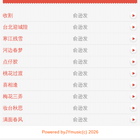
收割
俞逊发
台北迎城隍
俞逊发
寒江残雪
俞逊发
河边春梦
俞逊发
点仔胶
俞逊发
桃花过渡
俞逊发
喜相逢
俞逊发
梅花三弄
俞逊发
妆台秋思
俞逊发
满面春风
俞逊发
Powered byJYmusic(c) 2026