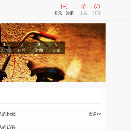
登录
|
注册
上传
认证
1
0
0
0
人气
粉丝
歌曲
专辑
A的粉丝
更多>>
A的访客