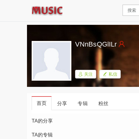
VNnBsQGlILr
关注
私信
首页
分享
专辑
粉丝
TA的分享
TA的专辑