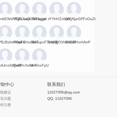
enkEWsFRgNJLwY
VCKIJwQUWYbgza
GtLlajgH
rFYhHZnfudk
DrQNjeGPFzOuZt
PEcBzhimOeFn
PmpFDIsxSniT
XMxupcFTWyQj
lLnNBOVIvkrCJT
EVaWHorhAnP
kAJnsXilQmB
ExKPnXztMrT
mrVnxFyU
帮助中心
联系我们
反馈建议
11027095@qq.com
常见问题
QQ: 11027095
如何注册